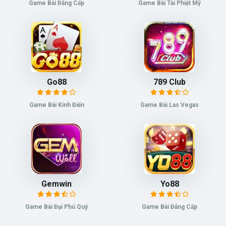
Game Bài Đẳng Cấp
Game Bài Tài Phiệt Mỹ
Go88
789 Club
Game Bài Kinh Điển
Game Bài Las Vegas
Gemwin
Yo88
Game Bài Đại Phú Quý
Game Bài Đẳng Cấp