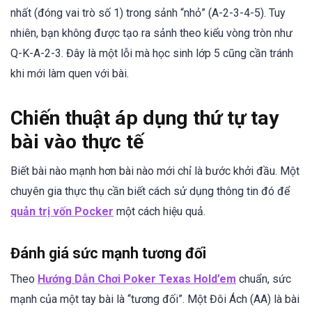
nhất (đóng vai trò số 1) trong sảnh “nhỏ” (A-2-3-4-5). Tuy
nhiên, bạn không được tạo ra sảnh theo kiểu vòng tròn như
Q-K-A-2-3. Đây là một lỗi mà học sinh lớp 5 cũng cần tránh
khi mới làm quen với bài.
Chiến thuật áp dụng thứ tự tay
bài vào thực tế
Biết bài nào mạnh hơn bài nào mới chỉ là bước khởi đầu. Một
chuyên gia thực thụ cần biết cách sử dụng thông tin đó để
quản trị vốn Pocker
một cách hiệu quả.
Đánh giá sức mạnh tương đối
Theo
Hướng Dẫn Chơi Poker Texas Hold’em
chuẩn, sức
mạnh của một tay bài là “tương đối”. Một Đôi Ách (AA) là bài