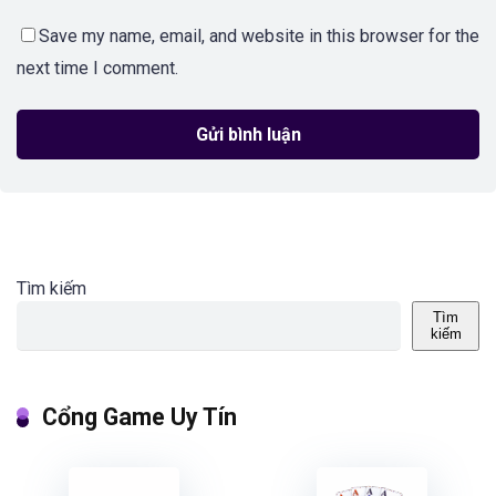
Save my name, email, and website in this browser for the
next time I comment.
Tìm kiếm
Tìm
kiếm
Cổng Game Uy Tín