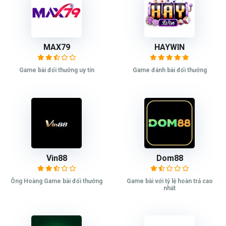
MAX79
HAYWIN
Game bài đổi thưởng uy tín
Game đánh bài đổi thưởng
Vin88
Dom88
Ông Hoàng Game bài đổi thưởng
Game bài với tỷ lệ hoàn trả cao
nhất