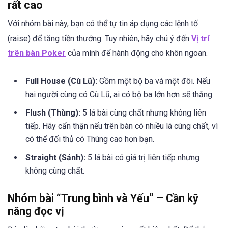
rất cao
Với nhóm bài này, bạn có thể tự tin áp dụng các lệnh tố
(raise) để tăng tiền thưởng. Tuy nhiên, hãy chú ý đến
Vị trí
trên bàn Poker
của mình để hành động cho khôn ngoan.
Full House (Cù Lũ):
Gồm một bộ ba và một đôi. Nếu
hai người cùng có Cù Lũ, ai có bộ ba lớn hơn sẽ thắng.
Flush (Thùng):
5 lá bài cùng chất nhưng không liên
tiếp. Hãy cẩn thận nếu trên bàn có nhiều lá cùng chất, vì
có thể đối thủ có Thùng cao hơn bạn.
Straight (Sảnh):
5 lá bài có giá trị liên tiếp nhưng
không cùng chất.
Nhóm bài “Trung bình và Yếu” – Cần kỹ
năng đọc vị