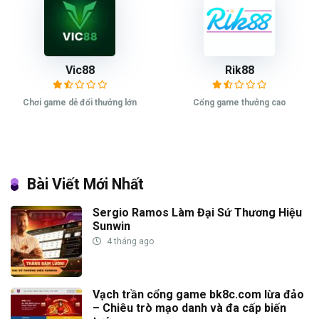
Vic88
Rik88
Chơi game dễ đổi thưởng lớn
Cổng game thưởng cao
Bài Viết Mới Nhất
Sergio Ramos Làm Đại Sứ Thương Hiệu
Sunwin
4 tháng ago
Vạch trần cổng game bk8c.com lừa đảo
– Chiêu trò mạo danh và đa cấp biến