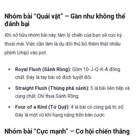
Nhóm bài “Quái vật” – Gần như không thể
đánh bại
Khi sở hữu nhóm bài này, tâm lý chiến của bạn sẽ cực kỳ
thoải mái. Việc cần làm là dụ đối thủ bỏ thêm thật nhiều
phỉnh (chip) vào pot.
Royal Flush (Sảnh Rồng):
Gồm 10-J-Q-K-A đồng
chất. Đây là tay bài vô địch tuyệt đối.
Straight Flush (Thùng phá sảnh):
5 lá bài liên tiếp và
cùng chất. Chỉ thua Sảnh Rồng.
Four of a Kind (Tứ Quý):
4 lá bài có cùng giá trị số.
Đây là một vũ khí hạng nặng trên bàn cược.
Nhóm bài “Cực mạnh” – Cơ hội chiến thắng