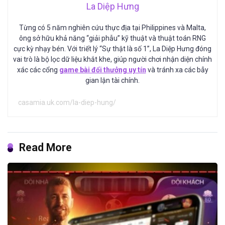
La Diệp Hưng
Từng có 5 năm nghiên cứu thực địa tại Philippines và Malta,
ông sở hữu khả năng “giải phẫu” kỹ thuật và thuật toán RNG
cực kỳ nhạy bén. Với triết lý “Sự thật là số 1”, La Diệp Hưng đóng
vai trò là bộ lọc dữ liệu khắt khe, giúp người chơi nhận diện chính
xác các cổng
game bài đổi thưởng uy tín
và tránh xa các bẫy
gian lận tài chính.
casamia.uk.com/la-diep-hung/
Read More