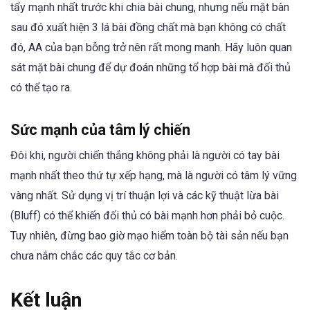
tẩy mạnh nhất trước khi chia bài chung, nhưng nếu mặt bàn
sau đó xuất hiện 3 lá bài đồng chất mà bạn không có chất
đó, AA của bạn bỗng trở nên rất mong manh. Hãy luôn quan
sát mặt bài chung để dự đoán những tổ hợp bài mà đối thủ
có thể tạo ra.
Sức mạnh của tâm lý chiến
Đôi khi, người chiến thắng không phải là người có tay bài
mạnh nhất theo thứ tự xếp hạng, mà là người có tâm lý vững
vàng nhất. Sử dụng vị trí thuận lợi và các kỹ thuật lừa bài
(Bluff) có thể khiến đối thủ có bài mạnh hơn phải bỏ cuộc.
Tuy nhiên, đừng bao giờ mạo hiểm toàn bộ tài sản nếu bạn
chưa nắm chắc các quy tắc cơ bản.
Kết luận