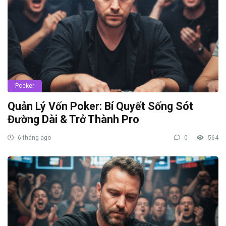
Pocker
Quản Lý Vốn Poker: Bí Quyết Sống Sót
Đường Dài & Trở Thành Pro
6 tháng ago
0
564