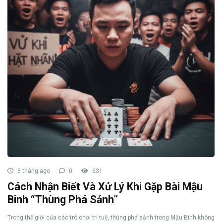
6 tháng ago
0
631
Cách Nhận Biết Và Xử Lý Khi Gặp Bài Mậu
Binh “Thùng Phá Sảnh”
Trong thế giới của các trò chơi trí tuệ, thùng phá sảnh trong Mậu Binh không