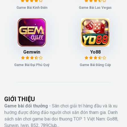
Game Bài Kinh Điển
Game Bài Las Vegas
Gemwin
Yo88
Game Bài Đại Phú Quý
Game Bài Đẳng Cấp
GIỚI THIỆU
Game bài đổi thưởng
- Sân chơi giải trí hàng đầu và là xu
hướng được đông đảo người chơi săn đón tham gia. Danh
sách sân chơi game bai doi thuong TOP 1 Việt Nam: Go88,
Sunwin, Iwin, B52, 789Club...