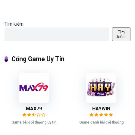
Tìm kiếm
Tìm
kiếm
Cổng Game Uy Tín
MAX79
HAYWIN
Game bài đổi thưởng uy tín
Game đánh bài đổi thưởng