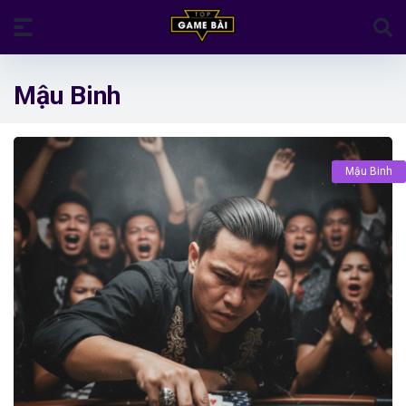
Mậu Binh
Mậu Binh