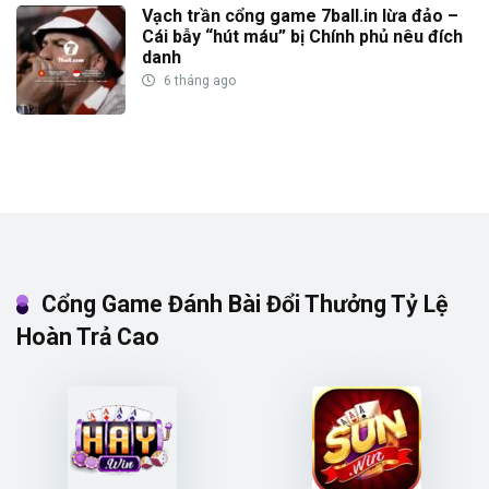
Vạch trần cổng game 7ball.in lừa đảo –
Cái bẫy “hút máu” bị Chính phủ nêu đích
danh
6 tháng ago
Cổng Game Đánh Bài Đổi Thưởng Tỷ Lệ
Hoàn Trả Cao