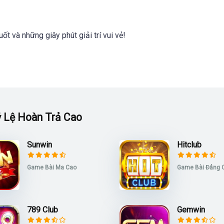
t và những giây phút giải trí vui vẻ!
 Lệ Hoàn Trả Cao
Sunwin
Hitclub
Game Bài Ma Cao
Game Bài Đẳng 
789 Club
Gemwin