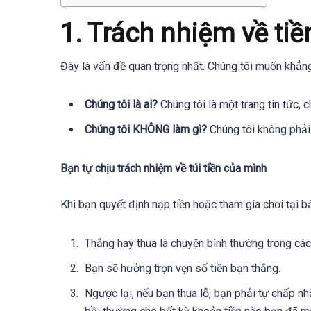
1. Trách nhiệm về tiề
Đây là vấn đề quan trọng nhất. Chúng tôi muốn khẳng 
Chúng tôi là ai?
Chúng tôi là một trang tin tức,
Chúng tôi KHÔNG làm gì?
Chúng tôi không phải 
Bạn tự chịu trách nhiệm về túi tiền của mình
Khi bạn quyết định nạp tiền hoặc tham gia chơi tại b
Thắng hay thua là chuyện bình thường trong các 
Bạn sẽ hưởng trọn vẹn số tiền bạn thắng.
Ngược lại, nếu bạn thua lỗ, bạn phải tự chấp nh