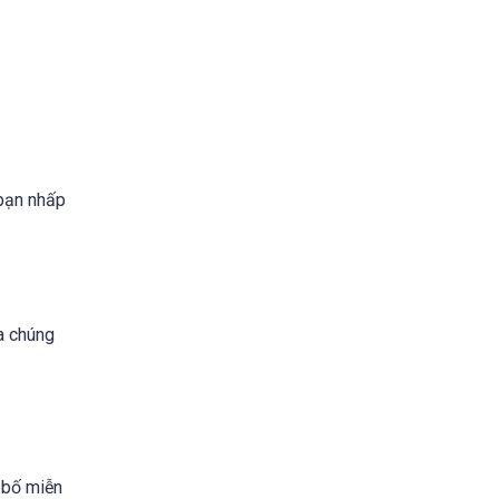
 bạn nhấp
 chúng
n bố miễn