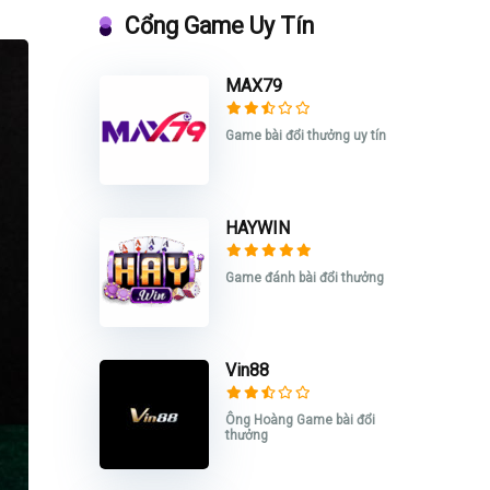
Cổng Game Uy Tín
MAX79
Game bài đổi thưởng uy tín
HAYWIN
Game đánh bài đổi thưởng
Vin88
Ông Hoàng Game bài đổi
thưởng