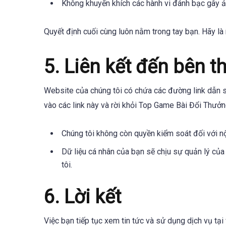
Không khuyến khích các hành vi đánh bạc gây ản
Quyết định cuối cùng luôn nằm trong tay bạn. Hãy là 
5. Liên kết đến bên t
Website của chúng tôi có chứa các đường link dẫn 
vào các link này và rời khỏi Top Game Bài Đổi Thưởn
Chúng tôi không còn quyền kiểm soát đối với n
Dữ liệu cá nhân của bạn sẽ chịu sự quản lý củ
tôi.
6. Lời kết
Việc bạn tiếp tục xem tin tức và sử dụng dịch vụ tạ