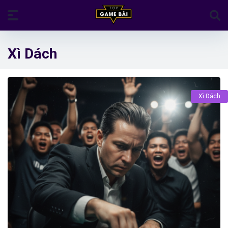
Xì Dách
Xì Dách