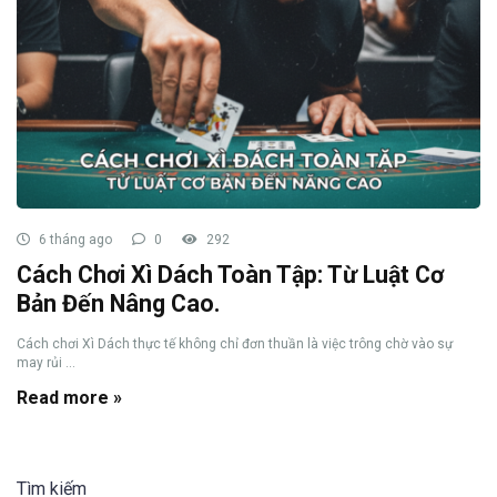
6 tháng ago
0
292
Cách Chơi Xì Dách Toàn Tập: Từ Luật Cơ
Bản Đến Nâng Cao.
Cách chơi Xì Dách thực tế không chỉ đơn thuần là việc trông chờ vào sự
may rủi ...
Read more »
Tìm kiếm