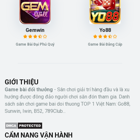
Gemwin
Yo88
Game Bài Đại Phú Quý
Game Bài Đẳng Cấp
GIỚI THIỆU
Game bài đổi thưởng
- Sân chơi giải trí hàng đầu và là xu
hướng được đông đảo người chơi săn đón tham gia. Danh
sách sân chơi game bai doi thuong TOP 1 Việt Nam: Go88,
Sunwin, Iwin, B52, 789Club...
CẨM NANG VẬN HÀNH