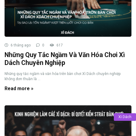
6 tháng ago
0
617
Những Quy Tắc Ngầm Và Văn Hóa Chơi Xì
Dách Chuyên Nghiệp
Những quy tắc ngầm và văn hóa trên bàn chơi Xì Dách chuyên nghiệp
không đơn thuần là ...
Read more »
Xì Dách