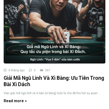
6 tháng ago
0
567
Giải Mã Ngũ Linh Và Xì Bàng: Ưu Tiên Trong
Bài Xì Dách
Việc giải mã ngũ linh và xì bàn (xì bàng) luôn là chủ đề thu hút sự quan ...
Read more »