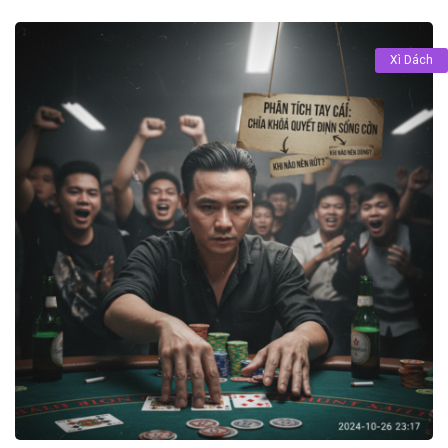
Xì Dách