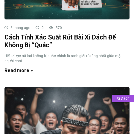
6 tháng ago
0
570
Cách Tính Xác Suất Rút Bài Xì Dách Để
Không Bị “Quắc”
Hiểu được rút bài không bị quắc chính là ranh giới rõ ràng nhất giữa một
người chơi ...
Read more »
Xì Dách