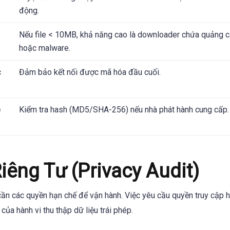
động.
Nếu file < 10MB, khả năng cao là downloader chứa quảng 
hoặc malware.
c
Đảm bảo kết nối được mã hóa đầu cuối.
ệ
Kiểm tra hash (MD5/SHA-256) nếu nhà phát hành cung cấp.
iêng Tư (Privacy Audit)
ần các quyền hạn chế để vận hành. Việc yêu cầu quyền truy cập 
của hành vi thu thập dữ liệu trái phép.