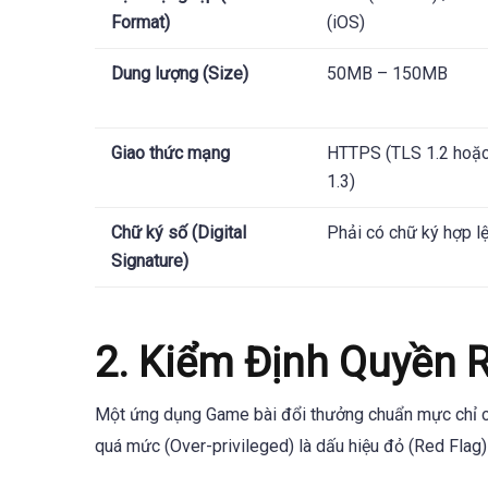
Format)
(iOS)
Dung lượng (Size)
50MB – 150MB
Giao thức mạng
HTTPS (TLS 1.2 hoặ
1.3)
Chữ ký số (Digital
Phải có chữ ký hợp l
Signature)
2. Kiểm Định Quyền R
Một ứng dụng
Game bài đổi thưởng
chuẩn mực chỉ c
quá mức (Over-privileged) là dấu hiệu đỏ (Red Flag) 