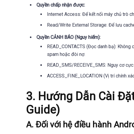
Quyền chấp nhận được:
Internet Access
: Để kết nối máy chủ trò ch
Read/Write External Storage
: Để lưu cac
Quyền CẢNH BÁO (Nguy hiểm):
READ_CONTACTS (Đọc danh bạ):
Không có
spam hoặc đòi nợ.
READ_SMS/RECEIVE_SMS:
Nguy cơ cực 
ACCESS_FINE_LOCATION (Vị trí chính xác
3. Hướng Dẫn Cài Đặt
Guide)
A. Đối với hệ điều hành Andr