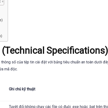
e)
n)
 (Technical Specifications)
u thông số của tệp tin cài đặt với bảng tiêu chuẩn an toàn dưới đâ
hứa mã độc.
Ghi chú kỹ thuật
Tuyệt đối không chạy các file có đuôi .exe hoặc .bat trên thiế