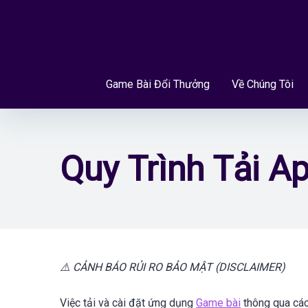
Game Bài Đổi Thưởng
Về Chúng Tôi
Quy Trình Tải 
⚠️ CẢNH BÁO RỦI RO BẢO MẬT (DISCLAIMER)
Việc tải và cài đặt ứng dụng
Game bài
thông qua các