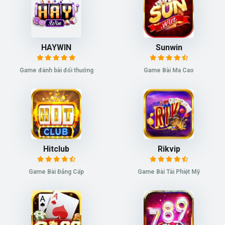
HAYWIN
Sunwin
Game đánh bài đổi thưởng
Game Bài Ma Cao
Hitclub
Rikvip
Game Bài Đẳng Cấp
Game Bài Tài Phiệt Mỹ