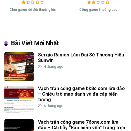
Chơi game dễ đổi thưởng lớn
Cổng game thưởng cao
Bài Viết Mới Nhất
Sergio Ramos Làm Đại Sứ Thương Hiệu
Sunwin
4 tháng ago
Vạch trần cổng game bk8c.com lừa đảo
– Chiêu trò mạo danh và đa cấp biến
tướng
6 tháng ago
Vạch trần cổng game 76one.com lừa
đảo – Cái bẫy “Bảo hiểm vốn” trắng trợn