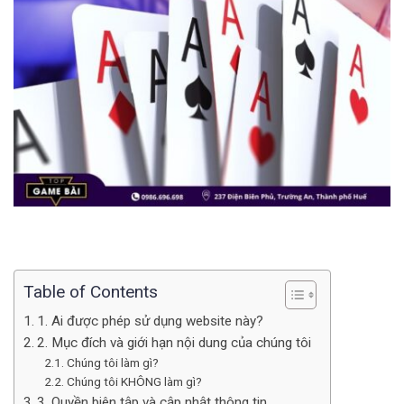
Table of Contents
1. Ai được phép sử dụng website này?
2. Mục đích và giới hạn nội dung của chúng tôi
Chúng tôi làm gì?
Chúng tôi KHÔNG làm gì?
3. Quyền biên tập và cập nhật thông tin