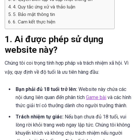
4. Quy tắc ứng xử và thảo luận
5. Bảo mật thông tin
6. Cam kết thực hiện
1. Ai được phép sử dụng
website này?
Chúng tôi coi trọng tính hợp pháp và trách nhiệm xã hội. Vì
vậy, quy định về độ tuổi là ưu tiên hàng đầu:
Bạn phải đủ 18 tuổi trở lên:
Website này chứa các
nội dung liên quan đến phân tích
Game bài
và các hình
thức giải trí có thưởng dành cho người trưởng thành.
Trách nhiệm tự giác:
Nếu bạn chưa đủ 18 tuổi, vui
lòng rời khỏi trang web ngay lập tức. Chúng tôi không
khuyến khích và không chịu trách nhiệm nếu người