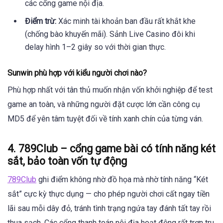
các cổng game nội địa.
Điểm trừ:
Xác minh tài khoản ban đầu rất khắt khe
(chống bào khuyến mãi). Sảnh Live Casino đôi khi
delay hình 1–2 giây so với thời gian thực.
Sunwin phù hợp với kiểu người chơi nào?
Phù hợp nhất với tân thủ muốn nhận vốn khởi nghiệp để test
game an toàn, và những người đặt cược lớn cần công cụ
MD5 để yên tâm tuyệt đối về tính xanh chín của từng ván.
4. 789Club – cổng game bài có tính năng két
sắt, bảo toàn vốn tự động
789Club
ghi điểm không nhờ đồ họa mà nhờ tính năng “Két
sắt” cực kỳ thực dụng — cho phép người chơi cất ngay tiền
lãi sau mỗi dây đỏ, tránh tình trạng ngứa tay đánh tất tay rồi
thua sạch. Các cổng thanh toán nội địa hoạt động rất trơn tru.