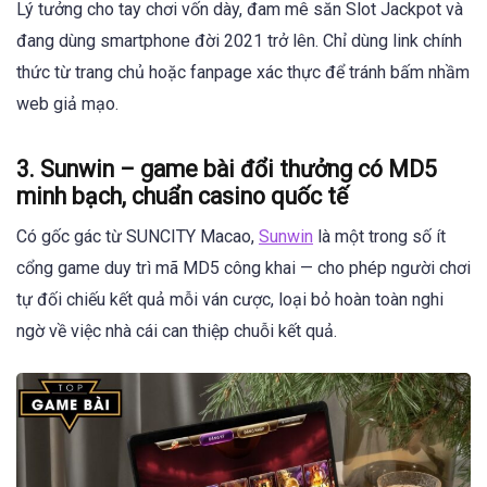
Lý tưởng cho tay chơi vốn dày, đam mê săn Slot Jackpot và
đang dùng smartphone đời 2021 trở lên. Chỉ dùng link chính
thức từ trang chủ hoặc fanpage xác thực để tránh bấm nhầm
web giả mạo.
3. Sunwin – game bài đổi thưởng có MD5
minh bạch, chuẩn casino quốc tế
Có gốc gác từ SUNCITY Macao,
Sunwin
là một trong số ít
cổng game duy trì mã MD5 công khai — cho phép người chơi
tự đối chiếu kết quả mỗi ván cược, loại bỏ hoàn toàn nghi
ngờ về việc nhà cái can thiệp chuỗi kết quả.