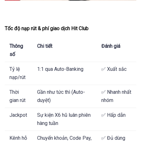
Tốc độ nạp rút & phí giao dịch Hit Club
Thông
Chi tiết
Đánh giá
số
Tỷ lệ
1:1 qua Auto-Banking
✅ Xuất sắc
nạp/rút
Thời
Gần như tức thì (Auto-
✅ Nhanh nhất
gian rút
duyệt)
nhóm
Jackpot
Sự kiện X6 hũ luân phiên
✅ Hấp dẫn
hàng tuần
Kênh hỗ
Chuyển khoản, Code Pay,
✅ Đủ dùng