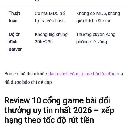
Thuật
Có mã MD5 để
Không có MD5, không
toán
tự tra cứu hash
giải thích kết quả
Độ ổn
Không lag khung
Thường xuyên văng
định
20h–23h
phòng giờ vàng
server
Bạn có thể tham khảo
danh sách cổng game bài lừa đảo
mà
đã được báo chí đề cập
Review 10 cổng game bài đổi
thưởng uy tín nhất 2026 – xếp
hạng theo tốc độ rút tiền