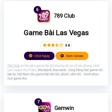
6
789 Club
Game Bài Las Vegas
3.8
Chơi Ngay
Xem review
789 Club
sở hữu kho game bài đổi thưởng đồ sộ chuẩn phong cách
Las Vegas như Poker,
Blackjack,
Baccarat.. cùng hàng loạt game nổi
bật tại Việt Nam như game bài tiến lên, phỏm, xâm lốc.. chinh phục
mọi game thủ
7
Gemwin