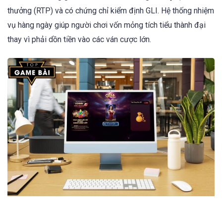
thưởng (RTP) và có chứng chỉ kiểm định GLI. Hệ thống nhiệm
vụ hàng ngày giúp người chơi vốn mỏng tích tiểu thành đại
thay vì phải dồn tiền vào các ván cược lớn.