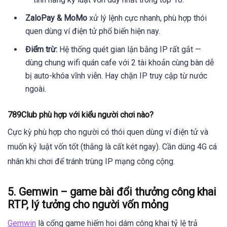
ZaloPay & MoMo
xử lý lệnh cực nhanh, phù hợp thói
quen dùng ví điện tử phổ biến hiện nay.
Điểm trừ:
Hệ thống quét gian lận bằng IP rất gắt —
dùng chung wifi quán cafe với 2 tài khoản cùng bàn dễ
bị auto-khóa vĩnh viễn. Hay chặn IP truy cập từ nước
ngoài.
789Club phù hợp với kiểu người chơi nào?
Cực kỳ phù hợp cho người có thói quen dùng ví điện tử và
muốn kỷ luật vốn tốt (thắng là cất két ngay). Cần dùng 4G cá
nhân khi chơi để tránh trùng IP mạng công cộng.
5. Gemwin – game bài đổi thưởng công khai
RTP, lý tưởng cho người vốn mỏng
Gemwin
là cổng game hiếm hoi dám công khai tỷ lệ trả