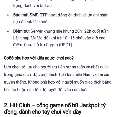
trạng đánh với bot ảo.
Bảo mật SMS OTP
hoạt động ổn định, chưa ghi nhận
sự cố leak tài khoản.
Điểm trừ:
Server khựng nhẹ khung 20h–22h cuối tuần.
Lệnh nạp MoMo đôi khi trễ 10–15 phút vào giờ cao
điểm. Chưa hỗ trợ Crypto (USDT).
Go88 phù hợp với kiểu người chơi nào?
Lựa chọn tối ưu cho người ưu tiên sự an toàn và nhất quán
trong giao dịch, đặc biệt thích Tiến lên miền Nam và Tài xỉu
truyền thống. Không phù hợp với người muốn giao dịch bằng
tiền ảo hoặc cần tốc độ tuyệt đối vào cuối tuần.
2. Hit Club – cổng game nổ hũ Jackpot tỷ
đồng, dành cho tay chơi vốn dày