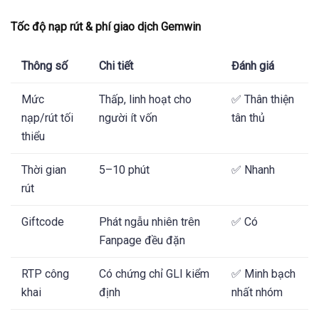
Tốc độ nạp rút & phí giao dịch Gemwin
Thông số
Chi tiết
Đánh giá
Mức
Thấp, linh hoạt cho
✅ Thân thiện
nạp/rút tối
người ít vốn
tân thủ
thiểu
Thời gian
5–10 phút
✅ Nhanh
rút
Giftcode
Phát ngẫu nhiên trên
✅ Có
Fanpage đều đặn
RTP công
Có chứng chỉ GLI kiểm
✅ Minh bạch
khai
định
nhất nhóm