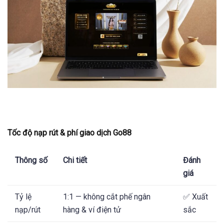
Tốc độ nạp rút & phí giao dịch Go88
Thông số
Chi tiết
Đánh
giá
Tỷ lệ
1:1 — không cắt phế ngân
✅ Xuất
nạp/rút
hàng & ví điện tử
sắc