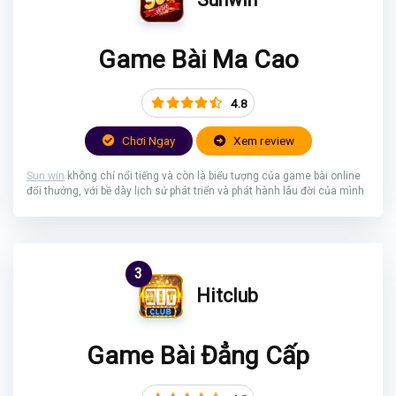
Game Bài Ma Cao
4.8
Chơi Ngay
Xem review
Sun win
không chỉ nổi tiếng và còn là biểu tượng của game bài online
đổi thưởng, với bề dày lịch sử phát triển và phát hành lâu đời của mình
3
Hitclub
Game Bài Đẳng Cấp