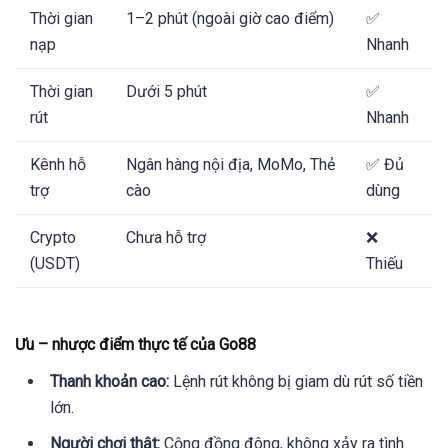
Thời gian
1–2 phút (ngoài giờ cao điểm)
✅
nạp
Nhanh
Thời gian
Dưới 5 phút
✅
rút
Nhanh
Kênh hỗ
Ngân hàng nội địa, MoMo, Thẻ
✅ Đủ
trợ
cào
dùng
Crypto
Chưa hỗ trợ
❌
(USDT)
Thiếu
Ưu – nhược điểm thực tế của Go88
Thanh khoản cao:
Lệnh rút không bị giam dù rút số tiền
lớn.
Người chơi thật:
Cộng đồng đông, không xảy ra tình