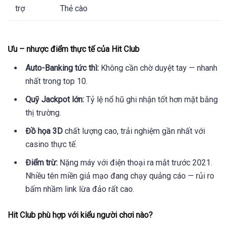
trợ
Thẻ cào
Ưu – nhược điểm thực tế của Hit Club
Auto-Banking tức thì:
Không cần chờ duyệt tay — nhanh
nhất trong top 10.
Quỹ Jackpot lớn:
Tỷ lệ nổ hũ ghi nhận tốt hơn mặt bằng
thị trường.
Đồ họa 3D
chất lượng cao, trải nghiệm gần nhất với
casino thực tế.
Điểm trừ:
Nặng máy với điện thoại ra mắt trước 2021.
Nhiều tên miền giả mạo đang chạy quảng cáo — rủi ro
bấm nhầm link lừa đảo rất cao.
Hit Club phù hợp với kiểu người chơi nào?