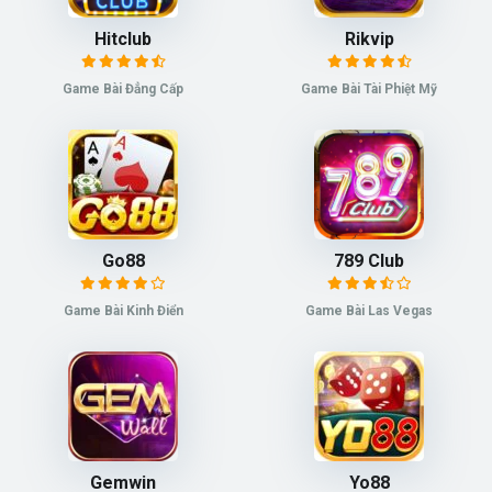
Hitclub
Rikvip
Game Bài Đẳng Cấp
Game Bài Tài Phiệt Mỹ
Go88
789 Club
Game Bài Kinh Điển
Game Bài Las Vegas
Gemwin
Yo88