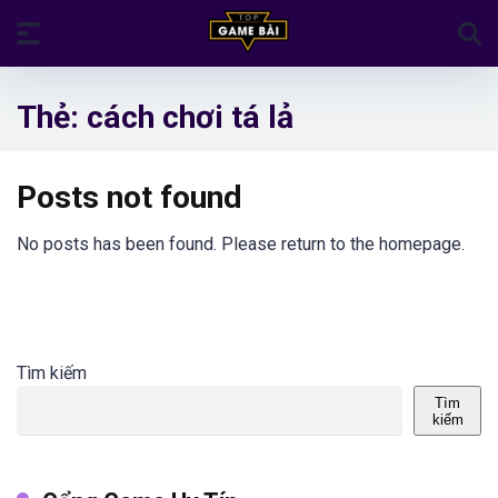
Thẻ:
cách chơi tá lả
Posts not found
No posts has been found. Please return to the homepage.
Tìm kiếm
Tìm
kiếm